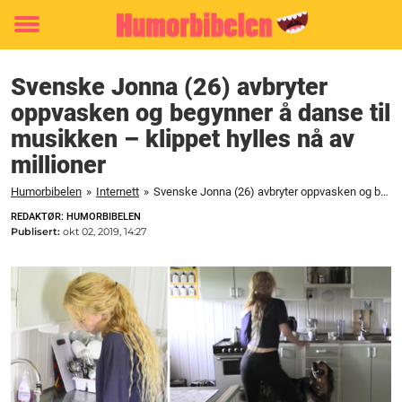
Toggle
menu
Svenske Jonna (26) avbryter
oppvasken og begynner å danse til
musikken – klippet hylles nå av
millioner
Humorbibelen
»
Internett
»
Svenske Jonna (26) avbryter oppvasken og begynner å danse til musikken - klippet hylles nå av millioner
REDAKTØR: HUMORBIBELEN
Publisert:
okt 02, 2019, 14:27