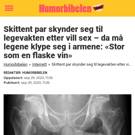
Toggle
menu
Skittent par skynder seg til
legevakten etter vill sex – da må
legene klype seg i armene: «Stor
som en flaske vin»
Humorbibelen
»
Internett
»
Skittent par skynder seg til legevakten etter vill sex - da må legene klype seg i armene: "Stor som en flaske vin"
REDAKTØR: HUMORBIBELEN
Oppdatert:
sep 29, 2020, 11:06
Publisert:
sep 29, 2020, 11:06