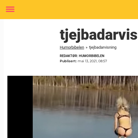
Toggle
menu
tjejbadarvi
Humorbibelen
»
tjejbadarvisning
REDAKTØR: HUMORBIBELEN
Publisert:
mai 13, 2021, 08:57