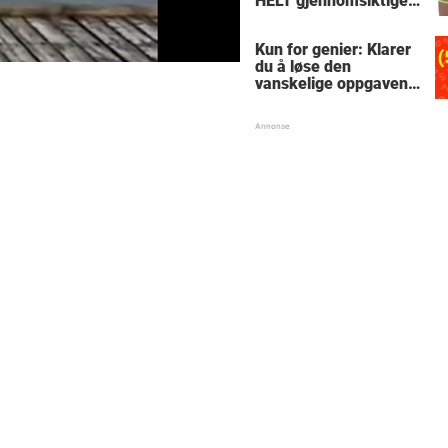
HELT gjennomsiktige
– kjenner du noen
som burde slå til?
Kun for genier: Klarer
du å løse den
vanskelige oppgaven
med enkel
skolematte?