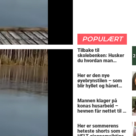
POPULÆRT
Tilbake til
skolebenken: Husker
du hvordan man
regner ut oppgaven?
Her er den nye
øyebrynstilen – som
blir hyllet og hånet
over hele verden
Mannen klager på
konas husarbeid –
hevnen får nettet til å
le
Her er sommerens
heteste shorts som er