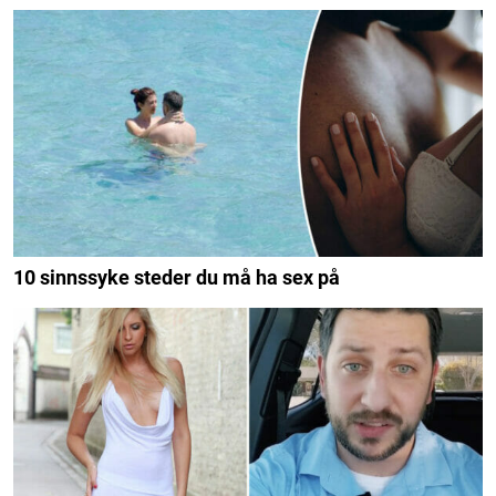
10 sinnssyke steder du må ha sex på