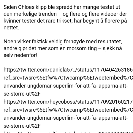
Siden Chloes klipp ble spredd har mange testet ut
den merkelige trenden – og flere og flere videoer der
kvinner tester det rare trikset, har begynt å florere på
nettet.
Noen virker faktisk veldig fornøyde med resultatet,
andre gjør det mer som en morsom ting – sjekk nå
selv nedenfor!
https://twitter.com/daniela57_/status/117040426318
ref_src=twsrc%5Etfw%7Ctwcamp%5Etweetembed%7Ct
anvander-ungdomar-superlim-for-att-fa-lapparna-att-
se-storre-ut%2F
https://twitter.com/heycoboss/status/117092016021
ref_src=twsrc%5Etfw%7Ctwcamp%5Etweetembed%7Ct
anvander-ungdomar-superlim-for-att-fa-lapparna-att-
se-storre-ut%2F