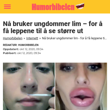
Toggle
menu
Nå bruker ungdommer lim – for å
få leppene til å se større ut
Humorbibelen
»
Internett
»
Nå bruker ungdommer lim - for å få leppene til å se større ut
REDAKTØR: HUMORBIBELEN
Oppdatert:
okt 12, 2020, 09:34
Publisert:
okt 12, 2020, 09:34