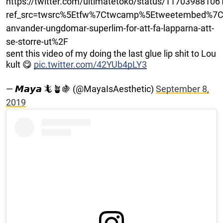
https://twitter.com/ultimatetoko/status/1170398810
ref_src=twsrc%5Etfw%7Ctwcamp%5Etweetembed%7Ct
anvander-ungdomar-superlim-for-att-fa-lapparna-att-
se-storre-ut%2F
sent this video of my doing the last glue lip shit to Lou
kult 😋
pic.twitter.com/42YUb4pLY3
— 𝙈𝙖𝙮𝙖 🦎🪴🍇 (@MayaIsAesthetic)
September 8,
2019