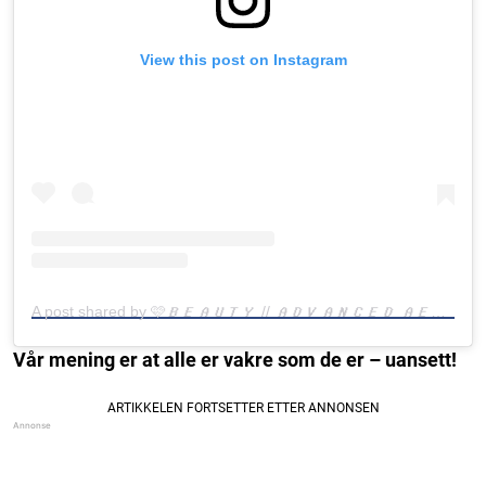
View this post on Instagram
A post shared by 🩷𝑩𝑬𝑨𝑼𝑻𝒀 // 𝑨𝑫𝑽𝑨𝑵𝑪𝑬𝑫 𝑨𝑬𝑺𝑻𝑯𝑬𝑻𝑰𝑪𝑺 (@the_beauty_hut48)
Vår mening er at alle er vakre som de er – uansett!