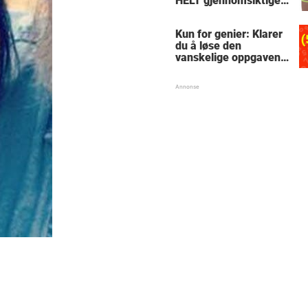
HELT gjennomsiktige
– kjenner du noen
som burde slå til?
Kun for genier: Klarer
du å løse den
vanskelige oppgaven
med enkel
skolematte?