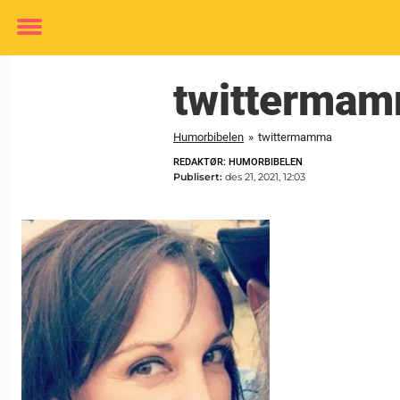
Toggle
menu
twitterma
Humorbibelen
»
twittermamma
REDAKTØR: HUMORBIBELEN
Publisert:
des 21, 2021, 12:03