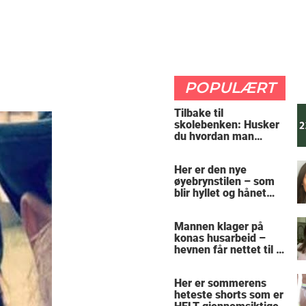
POPULÆRT
Tilbake til
skolebenken: Husker
du hvordan man
regner ut oppgaven?
Her er den nye
øyebrynstilen – som
blir hyllet og hånet
over hele verden
Mannen klager på
konas husarbeid –
hevnen får nettet til å
le
Her er sommerens
heteste shorts som er