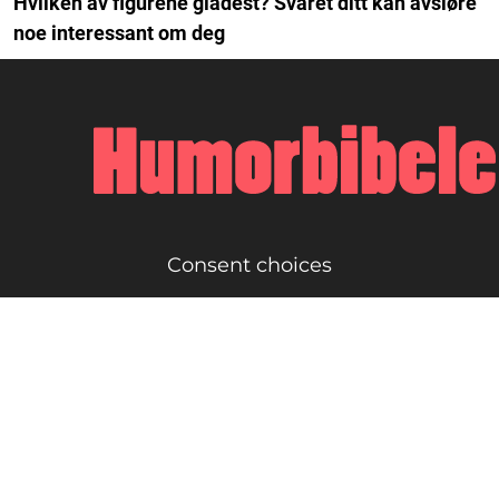
Hvilken av figurene gladest? Svaret ditt kan avsløre
noe interessant om deg
Consent choices