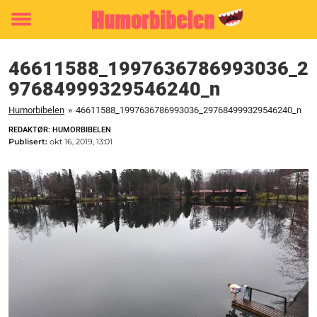
Toggle
menu
46611588_1997636786993036_2
97684999329546240_n
Humorbibelen
»
46611588_1997636786993036_297684999329546240_n
REDAKTØR: HUMORBIBELEN
Publisert:
okt 16, 2019, 13:01