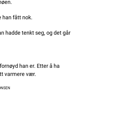
snøen.
 han fått nok.
an hadde tenkt seg, og det går
rnøyd han er. Etter å ha
itt varmere vær.