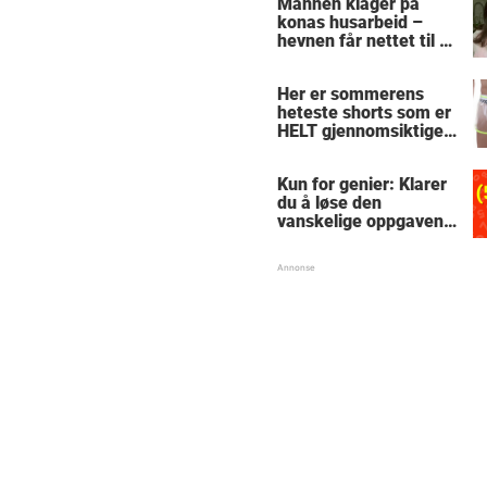
Mannen klager på
konas husarbeid –
hevnen får nettet til å
le
Her er sommerens
heteste shorts som er
HELT gjennomsiktige
– kjenner du noen
som burde slå til?
Kun for genier: Klarer
du å løse den
vanskelige oppgaven
med enkel
skolematte?