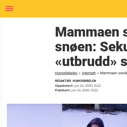
Toggle
menu
Mammaen se
snøen: Seku
«utbrudd» so
Humorbibelen
»
Internett
»
Mammaen sender g
REDAKTØR: HUMORBIBELEN
Oppdatert:
jun 24, 2020, 15:22
Publisert:
jun 24, 2020, 15:22