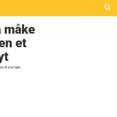
å måke
en et
yt
 til å le høyt