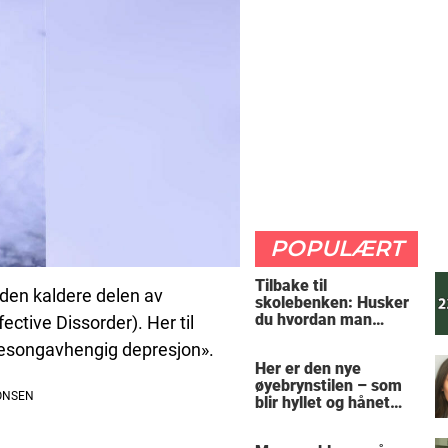
POPULÆRT
Tilbake til
 den kaldere delen av
skolebenken: Husker
du hvordan man
ctive Dissorder). Her til
regner ut oppgaven?
«sesongavhengig depresjon».
Her er den nye
øyebrynstilen – som
blir hyllet og hånet
over hele verden