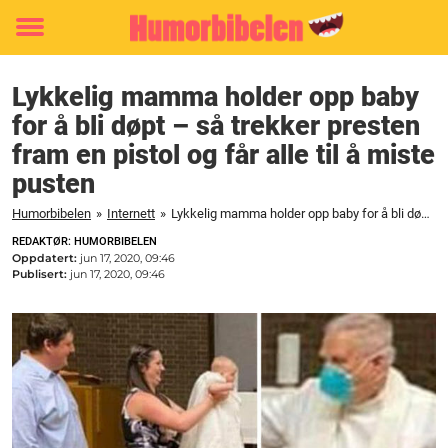
Toggle
menu
Lykkelig mamma holder opp baby
for å bli døpt – så trekker presten
fram en pistol og får alle til å miste
pusten
Humorbibelen
»
Internett
»
Lykkelig mamma holder opp baby for å bli døpt - så trekker presten fram en pistol og får alle til å miste pusten
REDAKTØR: HUMORBIBELEN
Oppdatert:
jun 17, 2020, 09:46
Publisert:
jun 17, 2020, 09:46