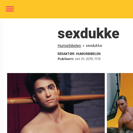
Toggle
menu
sexdukke
Humorbibelen
»
sexdukke
REDAKTØR: HUMORBIBELEN
Publisert:
okt 01, 2019, 11:19