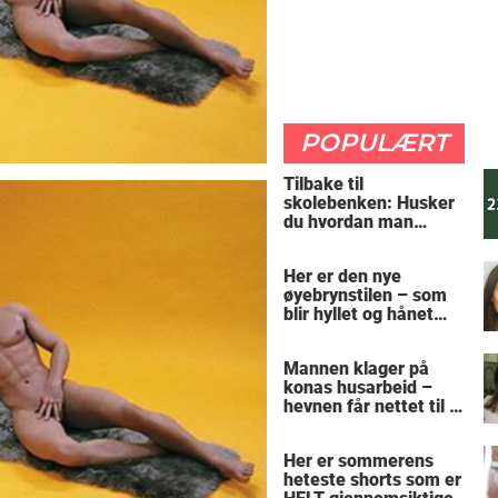
POPULÆRT
Tilbake til
skolebenken: Husker
du hvordan man
regner ut oppgaven?
Her er den nye
øyebrynstilen – som
blir hyllet og hånet
over hele verden
Mannen klager på
konas husarbeid –
hevnen får nettet til å
le
Her er sommerens
heteste shorts som er