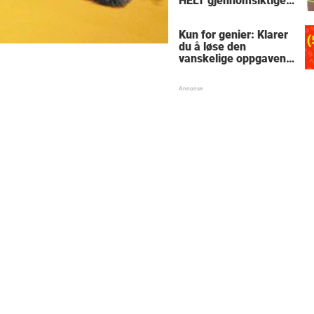
HELT gjennomsiktige
– kjenner du noen
som burde slå til?
Kun for genier: Klarer
du å løse den
vanskelige oppgaven
med enkel
skolematte?