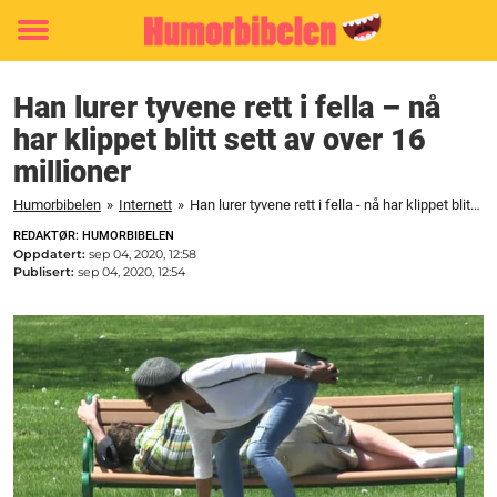
Toggle
menu
Han lurer tyvene rett i fella – nå
har klippet blitt sett av over 16
millioner
Humorbibelen
»
Internett
»
Han lurer tyvene rett i fella - nå har klippet blitt sett av over 16 millioner
REDAKTØR: HUMORBIBELEN
Oppdatert:
sep 04, 2020, 12:58
Publisert:
sep 04, 2020, 12:54