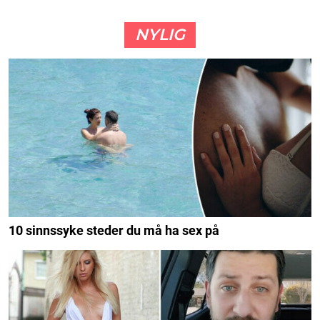
NYLIG
10 sinnssyke steder du må ha sex på