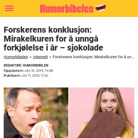
Toggle
menu
Forskerens konklusjon:
Mirakelkuren for å unngå
forkjølelse i år – sjokolade
Humorbibelen
»
Internett
»
Forskerens konklusjon: Mirakelkuren for å unngå forkjølelse i år - sjokolade
REDAKTØR: HUMORBIBELEN
Oppdatert:
okt 16, 2019, 14:38
Publisert:
okt 11, 2019, 11:45