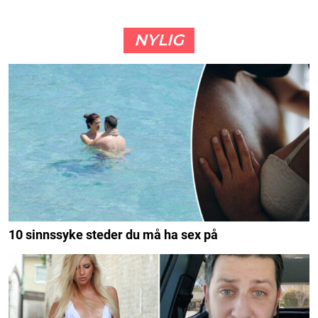
NYLIG
10 sinnssyke steder du må ha sex på