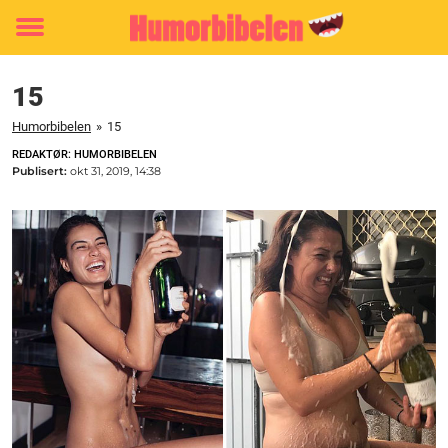
Toggle
menu
15
Humorbibelen
»
15
REDAKTØR: HUMORBIBELEN
Publisert:
okt 31, 2019, 14:38