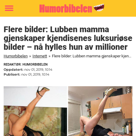
Toggle
menu
Flere bilder: Lubben mamma
gjenskaper kjendisenes luksuriøse
bilder – nå hylles hun av millioner
Humorbibelen
»
Internett
»
Flere bilder: Lubben mamma gjenskaper kjendisenes luksuriøse bilder – nå hylles hun av millioner
REDAKTØR: HUMORBIBELEN
Oppdatert:
nov 01, 2019, 10:14
Publisert:
nov 01, 2019, 10:14