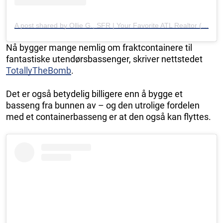
A post shared by Ollie G., SFR | Your Favorite ATL Realtor (@olliegtherealtor)
Nå bygger mange nemlig om fraktcontainere til
fantastiske utendørsbassenger, skriver nettstedet
TotallyTheBomb
.
Det er også betydelig billigere enn å bygge et
basseng fra bunnen av – og den utrolige fordelen
med et containerbasseng er at den også kan flyttes.