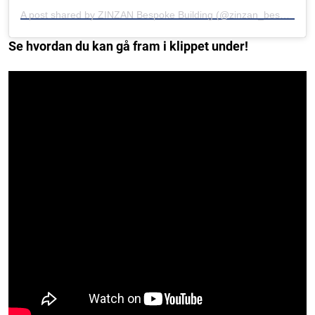
A post shared by ZINZAN Bespoke Building (@zinzan_bespoke_building)
Se hvordan du kan gå fram i klippet under!