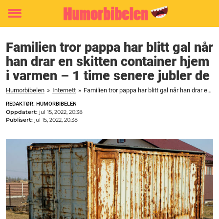
Toggle
menu
Familien tror pappa har blitt gal når
han drar en skitten container hjem
i varmen – 1 time senere jubler de
Humorbibelen
»
Internett
»
Familien tror pappa har blitt gal når han drar en skitten container hjem i varmen – 1 time senere jubler de
REDAKTØR: HUMORBIBELEN
Oppdatert:
jul 15, 2022, 20:38
Publisert:
jul 15, 2022, 20:38