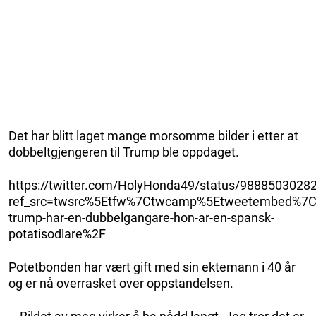
Det har blitt laget mange morsomme bilder i etter at
dobbeltgjengeren til Trump ble oppdaget.
https://twitter.com/HolyHonda49/status/988850302
ref_src=twsrc%5Etfw%7Ctwcamp%5Etweetembed%7Ct
trump-har-en-dubbelgangare-hon-ar-en-spansk-
potatisodlare%2F
Potetbonden har vært gift med sin ektemann i 40 år
og er nå overrasket over oppstandelsen.