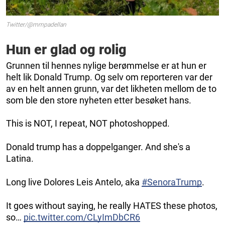
Twitter/@mmpadellan
Hun er glad og rolig
Grunnen til hennes nylige berømmelse er at hun er
helt lik Donald Trump. Og selv om reporteren var der
av en helt annen grunn, var det likheten mellom de to
som ble den store nyheten etter besøket hans.
This is NOT, I repeat, NOT photoshopped.
Donald trump has a doppelganger. And she's a
Latina.
Long live Dolores Leis Antelo, aka
#SenoraTrump
.
It goes without saying, he really HATES these photos,
so…
pic.twitter.com/CLyImDbCR6