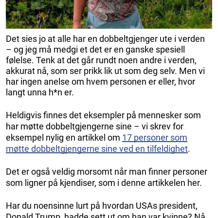
Det sies jo at alle har en dobbeltgjenger ute i verden
– og jeg må medgi et det er en ganske spesiell
følelse. Tenk at det går rundt noen andre i verden,
akkurat nå, som ser prikk lik ut som deg selv. Men vi
har ingen anelse om hvem personen er eller, hvor
langt unna h*n er.
Heldigvis finnes det eksempler på mennesker som
har møtte dobbeltgjengerne sine – vi skrev for
eksempel nylig en artikkel om
17 personer som
møtte dobbeltgjengerne sine ved en tilfeldighet
.
Det er også veldig morsomt når man finner personer
som ligner på kjendiser, som i denne artikkelen her.
Har du noensinne lurt på hvordan USAs president,
Donald Trump, hadde sett ut om han var kvinne? Nå