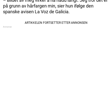
– Bildet av meg virker å ha nådd langt. Jeg tror det er
på grunn av hårfargen min, sier hun ifølge den
spanske avisen La Voz de Galicia.