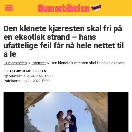
Toggle
menu
Den klønete kjæresten skal fri på
en eksotisk strand – hans
ufattelige feil får nå hele nettet til
å le
Humorbibelen
»
Internett
»
Den klønete kjæresten skal fri på en eksotisk strand – hans ufattelige feil får nå hele nettet til å le
REDAKTØR: HUMORBIBELEN
Oppdatert:
aug 24, 2022, 17:00
Publisert:
aug 24, 2022, 17:00