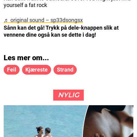
yourself a fat rock
♬ original sound – sp33dsongsx
Sånn kan det gå! Trykk på dele-knappen slik at
vennene dine også kan se dette i dag!
Les mer om...
Feil
Kjæreste
Strand
NYLIG