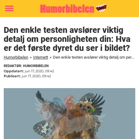
Toggle
menu
Den enkle testen avslører viktig
detalj om personligheten din: Hva
er det første dyret du ser i bildet?
Humorbibelen
»
Internett
»
Den enkle testen avslører viktig detalj om personligheten din: Hva er det første dyret du ser i bildet?
REDAKTØR: HUMORBIBELEN
Oppdatert:
jun 17, 2020, 09:42
Publisert:
jun 17, 2020, 09:42