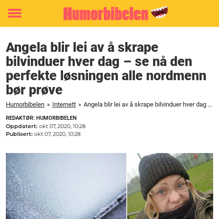
Toggle
menu
Angela blir lei av å skrape
bilvinduer hver dag – se nå den
perfekte løsningen alle nordmenn
bør prøve
Humorbibelen
»
Internett
»
Angela blir lei av å skrape bilvinduer hver dag - se nå den perfekte løsningen alle nordmenn bør prøve
REDAKTØR: HUMORBIBELEN
Oppdatert:
okt 07, 2020, 10:28
Publisert:
okt 07, 2020, 10:28