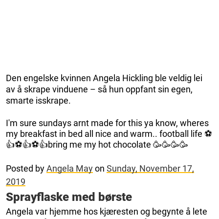
Den engelske kvinnen Angela Hickling ble veldig lei
av å skrape vinduene – så hun oppfant sin egen,
smarte isskrape.
I'm sure sundays arnt made for this ya know, wheres
my breakfast in bed all nice and warm.. football life ⚽️
👍⚽️👍⚽️👍bring me my hot chocolate 🥳🥳🥳🥳
Posted by
Angela May
on
Sunday, November 17,
2019
Sprayflaske med børste
Angela var hjemme hos kjæresten og begynte å lete