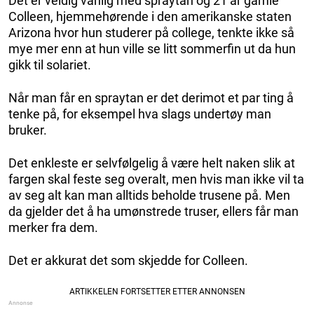
Det er veldig vanlig med spraytan og 21 år gamle
Colleen, hjemmehørende i den amerikanske staten
Arizona hvor hun studerer på college, tenkte ikke så
mye mer enn at hun ville se litt sommerfin ut da hun
gikk til solariet.
Når man får en spraytan er det derimot et par ting å
tenke på, for eksempel hva slags undertøy man
bruker.
Det enkleste er selvfølgelig å være helt naken slik at
fargen skal feste seg overalt, men hvis man ikke vil ta
av seg alt kan man alltids beholde trusene på. Men
da gjelder det å ha umønstrede truser, ellers får man
merker fra dem.
Det er akkurat det som skjedde for Colleen.