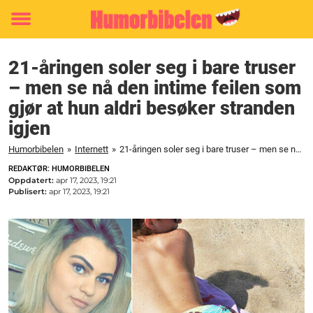
Toggle
menu
21-åringen soler seg i bare truser
– men se nå den intime feilen som
gjør at hun aldri besøker stranden
igjen
Humorbibelen
»
Internett
»
21-åringen soler seg i bare truser – men se nå den intime feilen som gjør at hun aldri besøker stranden igjen
REDAKTØR: HUMORBIBELEN
Oppdatert:
apr 17, 2023, 19:21
Publisert:
apr 17, 2023, 19:21