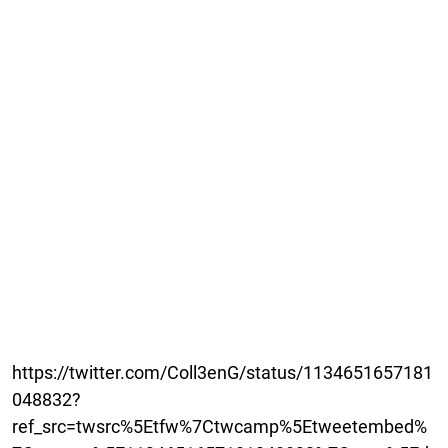
https://twitter.com/Coll3enG/status/1134651657181
048832?
ref_src=twsrc%5Etfw%7Ctwcamp%5Etweetembed%