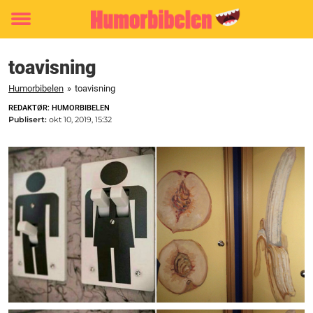
Toggle
menu
toavisning
Humorbibelen
»
toavisning
REDAKTØR: HUMORBIBELEN
Publisert:
okt 10, 2019, 15:32