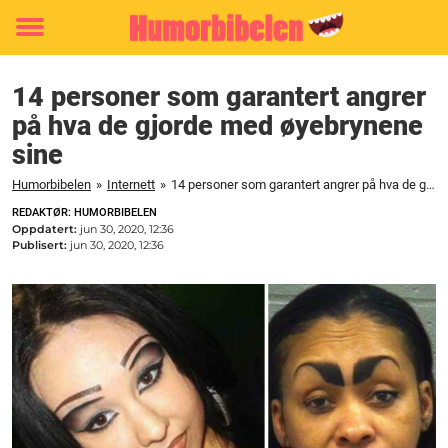
Toggle
menu
14 personer som garantert angrer
på hva de gjorde med øyebrynene
sine
Humorbibelen
»
Internett
»
14 personer som garantert angrer på hva de gjorde med øyebrynene sine
REDAKTØR: HUMORBIBELEN
Oppdatert:
jun 30, 2020, 12:36
Publisert:
jun 30, 2020, 12:36