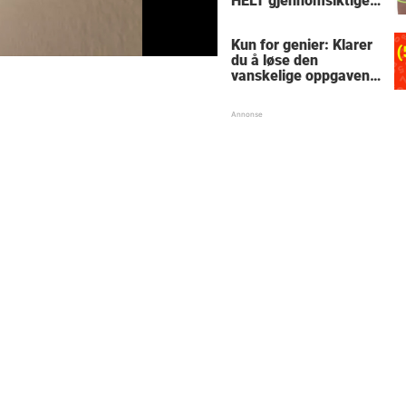
HELT gjennomsiktige
– kjenner du noen
som burde slå til?
Kun for genier: Klarer
du å løse den
vanskelige oppgaven
med enkel
skolematte?