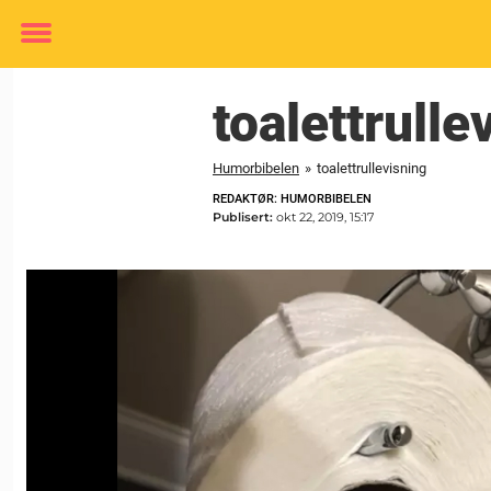
Toggle
menu
toalettrulle
Humorbibelen
»
toalettrullevisning
REDAKTØR: HUMORBIBELEN
Publisert:
okt 22, 2019, 15:17