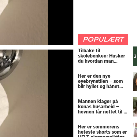
POPULÆRT
Tilbake til
skolebenken: Husker
du hvordan man
regner ut oppgaven?
Her er den nye
øyebrynstilen – som
blir hyllet og hånet
over hele verden
Mannen klager på
konas husarbeid –
hevnen får nettet til å
le
Her er sommerens
heteste shorts som er