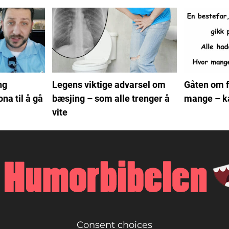
ng
Legens viktige advarsel om
Gåten om f
ona til å gå
bæsjing – som alle trenger å
mange – ka
vite
Consent choices