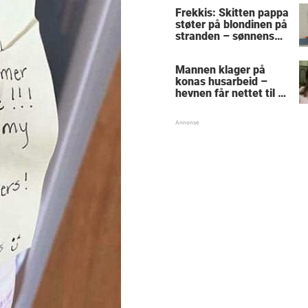
Frekkis: Skitten pappa
støter på blondinen på
stranden – sønnens
reaksjon får den
gamle mannen til å
Mannen klager på
gråte
konas husarbeid –
hevnen får nettet til å
le