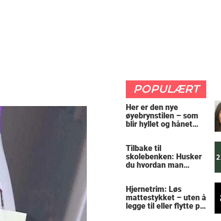
POPULÆRT
Her er den nye
øyebrynstilen – som
blir hyllet og hånet
over hele verden
Tilbake til
skolebenken: Husker
du hvordan man
regner ut oppgaven?
Hjernetrim: Løs
mattestykket – uten å
legge til eller flytte på
noen tall