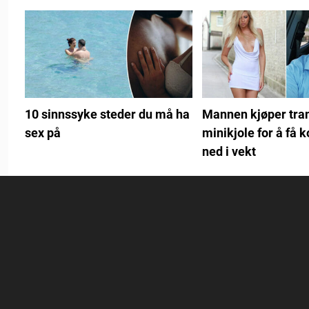
10 sinnssyke steder du må ha
Mannen kjøper tra
sex på
minikjole for å få k
ned i vekt