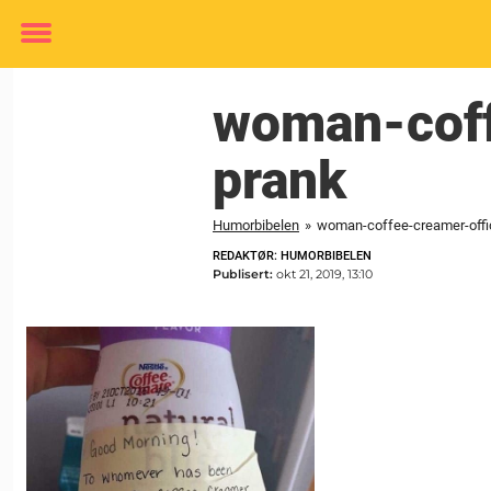
Toggle
menu
woman-coff
prank
Humorbibelen
»
woman-coffee-creamer-offi
REDAKTØR: HUMORBIBELEN
Publisert:
okt 21, 2019, 13:10