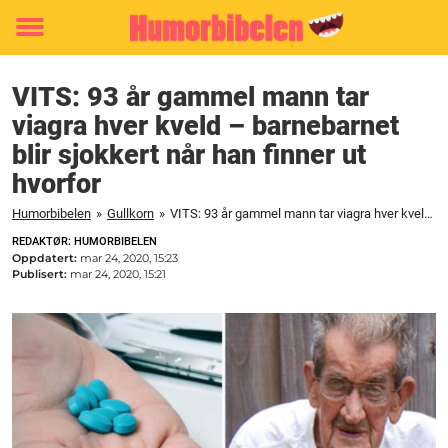
Toggle
menu
VITS: 93 år gammel mann tar
viagra hver kveld – barnebarnet
blir sjokkert når han finner ut
hvorfor
Humorbibelen
»
Gullkorn
»
VITS: 93 år gammel mann tar viagra hver kveld - barnebarnet blir sjokkert når han finner ut hvorfor
REDAKTØR: HUMORBIBELEN
Oppdatert:
mar 24, 2020, 15:23
Publisert:
mar 24, 2020, 15:21