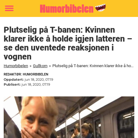
Toggle
menu
Plutselig på T-banen: Kvinnen
klarer ikke å holde igjen latteren –
se den uventede reaksjonen i
vognen
Humorbibelen
»
Gullkorn
»
Plutselig på T-banen: Kvinnen klarer ikke å holde igjen latteren - se den uventede reaksjonen i vognen
REDAKTØR: HUMORBIBELEN
Oppdatert:
jun 18, 2020, 07:19
Publisert:
jun 18, 2020, 07:19