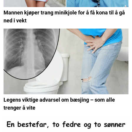
Mannen kjøper trang minikjole for å få kona til å gå
ned i vekt
Legens viktige advarsel om bæsjing – som alle
trenger å vite