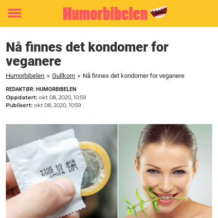
Toggle
menu
Nå finnes det kondomer for
veganere
Humorbibelen
»
Gullkorn
»
Nå finnes det kondomer for veganere
REDAKTØR: HUMORBIBELEN
Oppdatert:
okt 08, 2020, 10:59
Publisert:
okt 08, 2020, 10:59