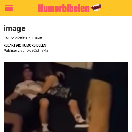
Toggle
menu
image
Humorbibelen
»
image
REDAKTØR: HUMORBIBELEN
Publisert:
apr 07, 2023, 18:45