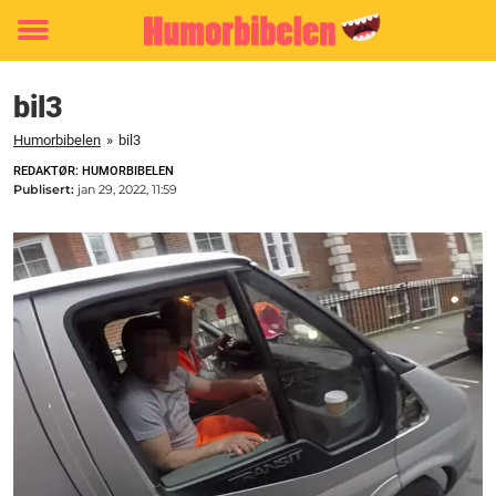
Toggle
menu
bil3
Humorbibelen
»
bil3
REDAKTØR: HUMORBIBELEN
Publisert:
jan 29, 2022, 11:59