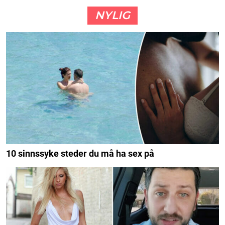
NYLIG
10 sinnssyke steder du må ha sex på