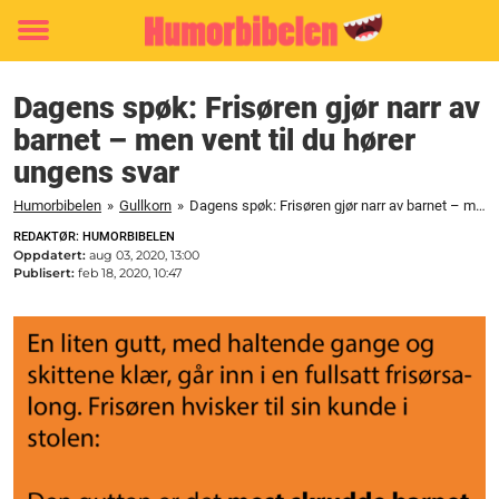
Toggle
menu
Dagens spøk: Frisøren gjør narr av
barnet – men vent til du hører
ungens svar
Humorbibelen
»
Gullkorn
»
Dagens spøk: Frisøren gjør narr av barnet – men vent til du hører ungens svar
REDAKTØR: HUMORBIBELEN
Oppdatert:
aug 03, 2020, 13:00
Publisert:
feb 18, 2020, 10:47