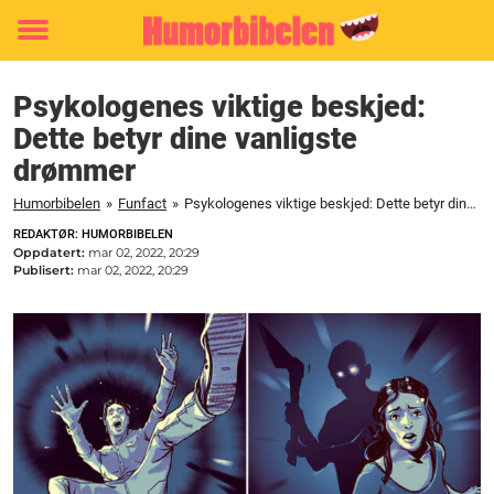
Toggle
menu
Psykologenes viktige beskjed:
Dette betyr dine vanligste
drømmer
Humorbibelen
»
Funfact
»
Psykologenes viktige beskjed: Dette betyr dine vanligste drømmer
REDAKTØR: HUMORBIBELEN
Oppdatert:
mar 02, 2022, 20:29
Publisert:
mar 02, 2022, 20:29