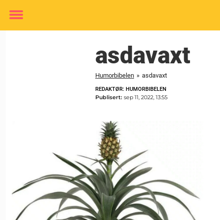
Toggle
menu
asdavaxt
Humorbibelen
»
asdavaxt
REDAKTØR: HUMORBIBELEN
Publisert:
sep 11, 2022, 13:55