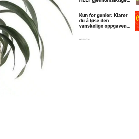
HELT gjennomsiktige
– kjenner du noen
som burde slå til?
Kun for genier: Klarer
du å løse den
vanskelige oppgaven
med enkel
skolematte?