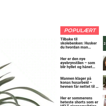
POPULÆRT
Tilbake til
skolebenken: Husker
du hvordan man
regner ut oppgaven?
Her er den nye
øyebrynstilen – som
blir hyllet og hånet
over hele verden
Mannen klager på
konas husarbeid –
hevnen får nettet til å
le
Her er sommerens
heteste shorts som er