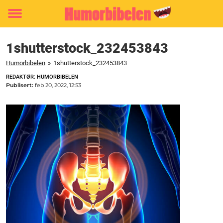
Toggle
menu
1shutterstock_232453843
Humorbibelen
»
1shutterstock_232453843
REDAKTØR: HUMORBIBELEN
Publisert:
feb 20, 2022, 12:53