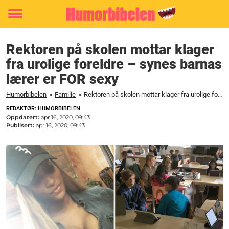
Toggle
menu
Rektoren på skolen mottar klager
fra urolige foreldre – synes barnas
lærer er FOR sexy
Humorbibelen
»
Familie
»
Rektoren på skolen mottar klager fra urolige foreldre - synes barnas lærer er FOR sexy
REDAKTØR: HUMORBIBELEN
Oppdatert:
apr 16, 2020, 09:43
Publisert:
apr 16, 2020, 09:43