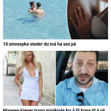
10 sinnssyke steder du må ha sex på
Mannen kjøper trang minikjole for å få kona til å gå