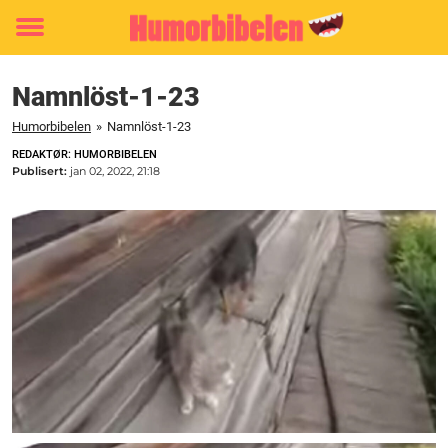
Toggle
menu
Namnlöst-1-23
Humorbibelen
»
Namnlöst-1-23
REDAKTØR: HUMORBIBELEN
Publisert:
jan 02, 2022, 21:18