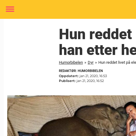
Toggle
menu
Hun reddet 
han etter h
Humorbibelen
»
Dyr
»
Hun reddet livet på el
REDAKTØR: HUMORBIBELEN
Oppdatert:
jan 21, 2020, 16:53
Publisert:
jan 21, 2020, 16:52