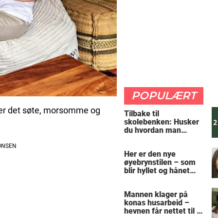
POPULÆRT
n, er det søte, morsomme og
Tilbake til
skolebenken: Husker
du hvordan man
regner ut oppgaven?
Her er den nye
øyebrynstilen – som
blir hyllet og hånet
over hele verden
Mannen klager på
konas husarbeid –
hevnen får nettet til å