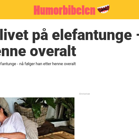
livet på elefantunge 
enne overalt
efantunge - nå følger han etter henne overalt