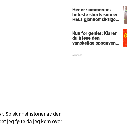
le
Her er sommerens
heteste shorts som er
HELT gjennomsiktige
– kjenner du noen
som burde slå til?
Kun for genier: Klarer
du å løse den
vanskelige oppgaven
med enkel
skolematte?
yr. Solskinnshistorier av den
det jeg følte da jeg kom over