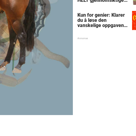
HELT gjennomsiktige
– kjenner du noen
som burde slå til?
Kun for genier: Klarer
du å løse den
vanskelige oppgaven
med enkel
skolematte?