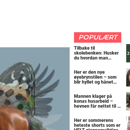
POPULÆRT
Tilbake til
skolebenken: Husker
du hvordan man
regner ut oppgaven?
Her er den nye
øyebrynstilen – som
blir hyllet og hånet
over hele verden
Mannen klager på
konas husarbeid –
hevnen får nettet til å
le
Her er sommerens
heteste shorts som er