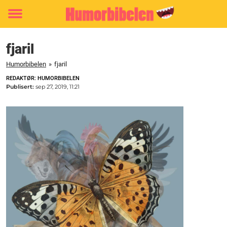
Toggle
menu
fjaril
Humorbibelen
»
fjaril
REDAKTØR: HUMORBIBELEN
Publisert:
sep 27, 2019, 11:21