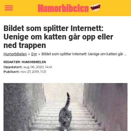
Toggle
menu
Bildet som splitter Internett:
Uenige om katten går opp eller
ned trappen
Humorbibelen
»
Dyr
»
Bildet som splitter Internett: Uenige om katten går opp eller ned trappen
REDAKTØR: HUMORBIBELEN
Oppdatert:
aug 06, 2020, 14:41
Publisert:
nov 27, 2019, 11:31