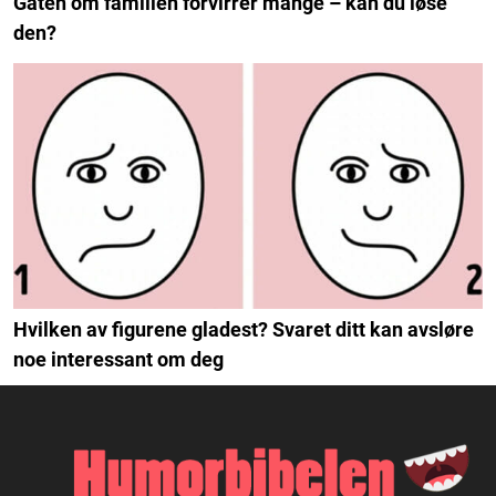
Gåten om familien forvirrer mange – kan du løse
den?
Hvilken av figurene gladest? Svaret ditt kan avsløre
noe interessant om deg