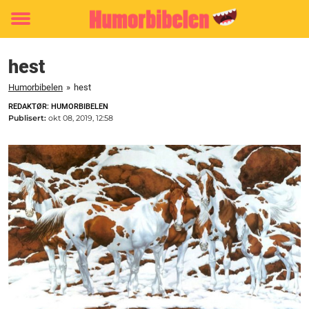
Toggle
menu
hest
Humorbibelen
»
hest
REDAKTØR: HUMORBIBELEN
Publisert:
okt 08, 2019, 12:58