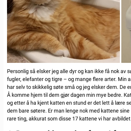
Personlig så elsker jeg alle dyr og kan ikke få nok av s
fugler, elefanter og tigre – og mange flere arter. Min a
har selv to skikkelig søte små og jeg elsker dem. De e
Å komme hjem til dem gjør dagen min mye bedre. Katt
og etter å ha kjent katten en stund er det lett å lære s
dem bare søtere. Er man lenge nok med kattene sine 
rare ting, akkurat som disse 17 kattene vi har avbildet