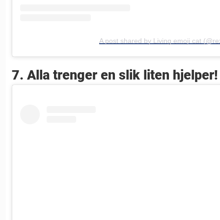
A post shared by Living emoji cat (@re
7. Alla trenger en slik liten hjelper!