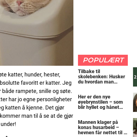
POPULÆRT
Tilbake til
øte katter, hunder, hester,
skolebenken: Husker
du hvordan man
bsolutte favoritt er katter. Jeg
regner ut oppgaven?
r både rampete, snille og søte.
Her er den nye
er har jo egne personligheter
øyebrynstilen – som
eg katten å kjenne. Det gjør
blir hyllet og hånet
over hele verden
kommer man til å se at de gjør
Mannen klager på
 under!
konas husarbeid –
hevnen får nettet til å