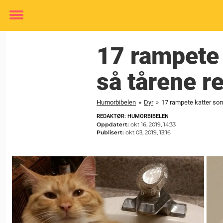
Toggle
menu
17 rampete k
så tårene r
Humorbibelen
»
Dyr
»
17 rampete katter som 
REDAKTØR: HUMORBIBELEN
Oppdatert:
okt 16, 2019, 14:33
Publisert:
okt 03, 2019, 13:16