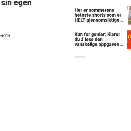
 sin egen
le
Her er sommerens
heteste shorts som er
HELT gjennomsiktige
– kjenner du noen
som burde slå til?
Kun for genier: Klarer
du å løse den
vanskelige oppgaven
med enkel
skolematte?