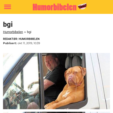
Toggle
menu
bgi
Humorbibelen
»
bgi
REDAKTØR: HUMORBIBELEN
Publisert:
okt 11, 2019, 10:39