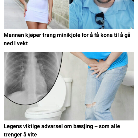
Mannen kjøper trang minikjole for å få kona til å gå
ned i vekt
Legens viktige advarsel om bæsjing – som alle
trenger å vite