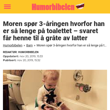
Toggle
menu
Moren spør 3-åringen hvorfor han
er så lenge på toalettet – svaret
får henne til å gråte av latter
Humorbibelen
»
Barn
»
Moren spør 3-åringen hvorfor han er så lenge på toalettet - svaret får henne til å gråte av latter
REDAKTØR: HUMORBIBELEN
Oppdatert:
nov 20, 2019, 15:33
Publisert:
nov 20, 2019, 15:32