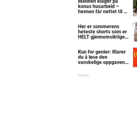
Mannen klager på
konas husarbeid –
hevnen får nettet til å
le
Her er sommerens
heteste shorts som er
HELT gjennomsiktige
– kjenner du noen
som burde slå til?
Kun for genier: Klarer
du å løse den
vanskelige oppgaven
med enkel
skolematte?