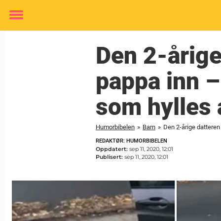
Toggle
menu
Den 2-årige
pappa inn –
som hylles 
Humorbibelen
»
Barn
»
Den 2-årige datteren
REDAKTØR: HUMORBIBELEN
Oppdatert:
sep 11, 2020, 12:01
Publisert:
sep 11, 2020, 12:01