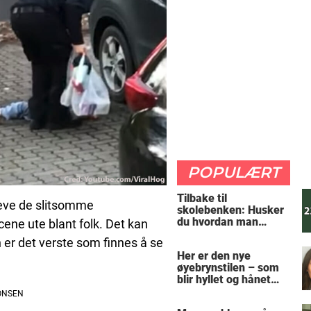
POPULÆRT
Tilbake til
leve de slitsomme
skolebenken: Husker
du hvordan man
cene ute blant folk. Det kan
regner ut oppgaven?
 er det verste som finnes å se
Her er den nye
øyebrynstilen – som
blir hyllet og hånet
over hele verden