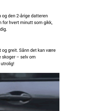
an og den 2-årige datteren
 for hvert minutt som gikk,
rdig.
t og greit. Sånn det kan være
ne skoger – selv om
utrolig!