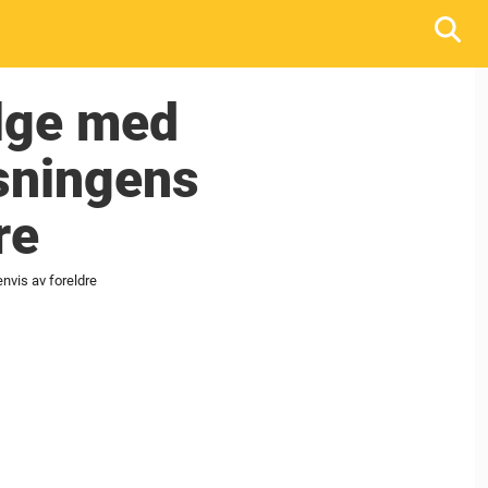
ølge med
øsningens
re
nvis av foreldre