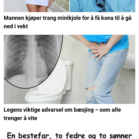
Mannen kjøper trang minikjole for å få kona til å gå
ned i vekt
Legens viktige advarsel om bæsjing – som alle
trenger å vite