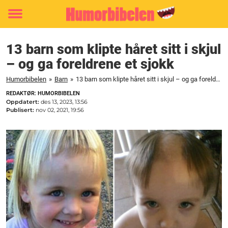
Toggle
menu
13 barn som klipte håret sitt i skjul
– og ga foreldrene et sjokk
Humorbibelen
»
Barn
»
13 barn som klipte håret sitt i skjul – og ga foreldrene et sjokk
REDAKTØR: HUMORBIBELEN
Oppdatert:
des 13, 2023, 13:56
Publisert:
nov 02, 2021, 19:56