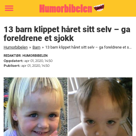
Toggle
menu
13 barn klippet håret sitt selv – ga
foreldrene et sjokk
Humorbibelen
»
Barn
»
13 barn klippet håret sitt selv – ga foreldrene et sjokk
REDAKTØR: HUMORBIBELEN
Oppdatert:
apr 01, 2020, 14:50
Publisert:
apr 01, 2020, 14:50