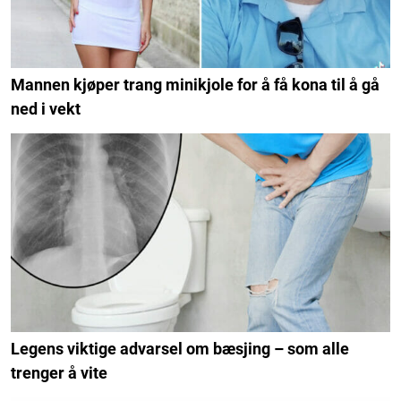
Mannen kjøper trang minikjole for å få kona til å gå
ned i vekt
Legens viktige advarsel om bæsjing – som alle
trenger å vite