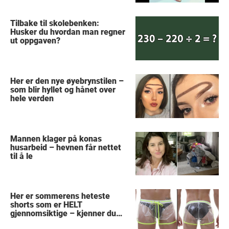
Tilbake til skolebenken:
Husker du hvordan man regner
ut oppgaven?
Her er den nye øyebrynstilen –
som blir hyllet og hånet over
hele verden
Mannen klager på konas
husarbeid – hevnen får nettet
til å le
Her er sommerens heteste
shorts som er HELT
gjennomsiktige – kjenner du
noen som burde slå til?