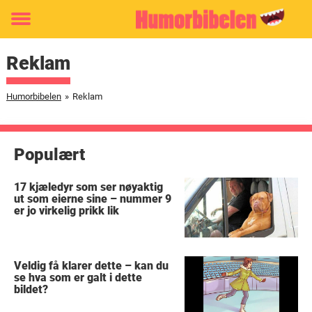
Toggle
menu
Reklam
Humorbibelen
»
Reklam
Populært
17 kjæledyr som ser nøyaktig
ut som eierne sine – nummer 9
er jo virkelig prikk lik
Veldig få klarer dette – kan du
se hva som er galt i dette
bildet?