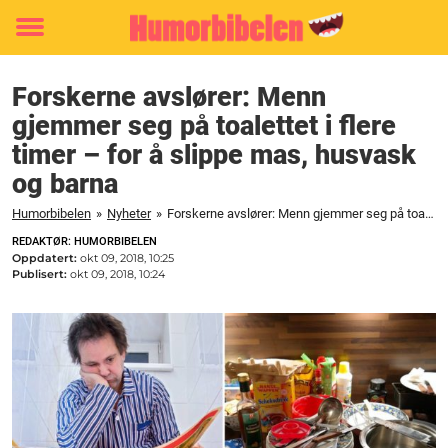
Toggle
menu
Forskerne avslører: Menn
gjemmer seg på toalettet i flere
timer – for å slippe mas, husvask
og barna
Humorbibelen
»
Nyheter
»
Forskerne avslører: Menn gjemmer seg på toalettet i flere timer – for å slippe mas, husvask og barna
REDAKTØR: HUMORBIBELEN
Oppdatert:
okt 09, 2018, 10:25
Publisert:
okt 09, 2018, 10:24