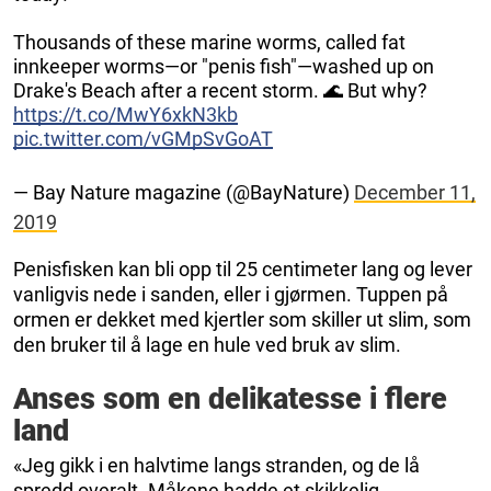
Thousands of these marine worms, called fat
innkeeper worms—or "penis fish"—washed up on
Drake's Beach after a recent storm. 🌊 But why?
https://t.co/MwY6xkN3kb
pic.twitter.com/vGMpSvGoAT
— Bay Nature magazine (@BayNature)
December 11,
2019
Penisfisken kan bli opp til 25 centimeter lang og lever
vanligvis nede i sanden, eller i gjørmen. Tuppen på
ormen er dekket med kjertler som skiller ut slim, som
den bruker til å lage en hule ved bruk av slim.
Anses som en delikatesse i flere
land
«Jeg gikk i en halvtime langs stranden, og de lå
spredd overalt. Måkene hadde et skikkelig