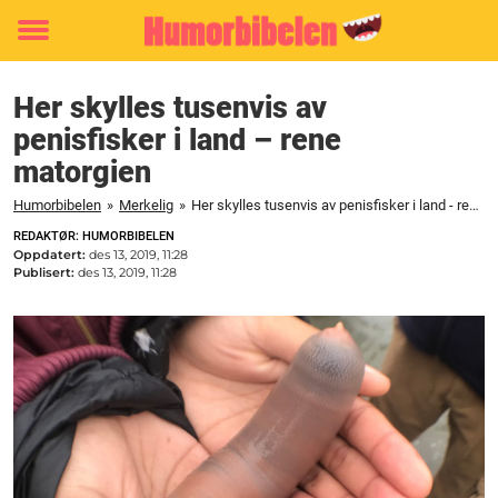
Toggle
menu
Her skylles tusenvis av
penisfisker i land – rene
matorgien
Humorbibelen
»
Merkelig
»
Her skylles tusenvis av penisfisker i land - rene matorgien
REDAKTØR: HUMORBIBELEN
Oppdatert:
des 13, 2019, 11:28
Publisert:
des 13, 2019, 11:28