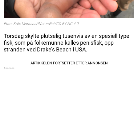
Foto: Kate Montana/iNaturalist/CC BY-NC 4.0.
Torsdag skylte plutselig tusenvis av en spesiell type
fisk, som på folkemunne kalles penisfisk, opp
stranden ved Drake’s Beach i USA.